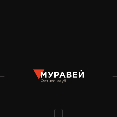
Мы гарантируем сохранность Ваши
Нажимая наи кнопку Вы подтвержд
Оставить заявку