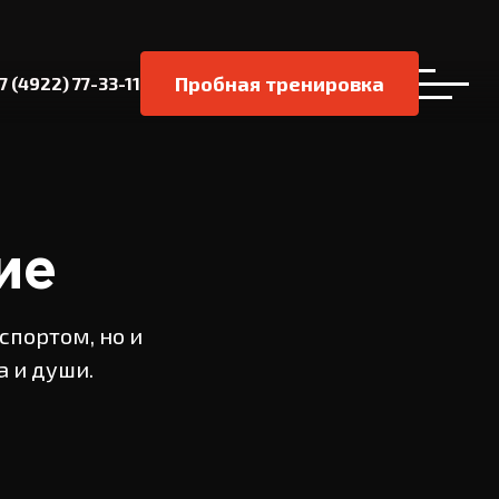
Пробная тренировка
 7 (4922) 77-33-11
г. Владимир, ул. Дворянская, д. 27 а, корп. 17
+ 7 (4922) 77-33-11
info@muravei33.ru
ие
спортом, но и
а и души.