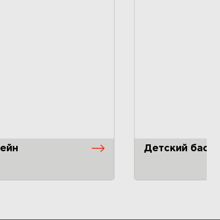
ейн
Детский басс