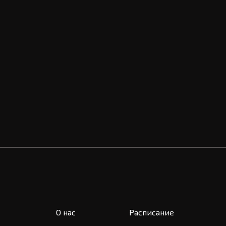
х персональных данных.
аете свое согласие наи обработку персональных данных
О нас
Расписание