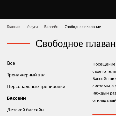
Зона TRX
Грудничковое плаван
Контакты
Зона Сайкл
Главная
Услуги
Бассейн
Свободное плавание
Свободное плаван
Все
Посещение б
своего тела
Тренажерный зал
Бассейн вк
системы, а
Персональные тренировки
Каждый раз 
Бассейн
откладывайт
Детский бассейн