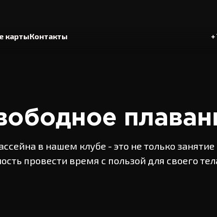
е карты
Контакты
+
Зона боевых искусств
 клуба
ровки
ограммы
Игровые виды спорта
вободное плаван
я
Настольный теннис
ы
Детский клуб
ссейна в нашем клубе - это не только занятие 
сть провести время с пользой для своего тел
ы
Массаж
ния
Сауна и хамам
 членства
Грудничковое плавание