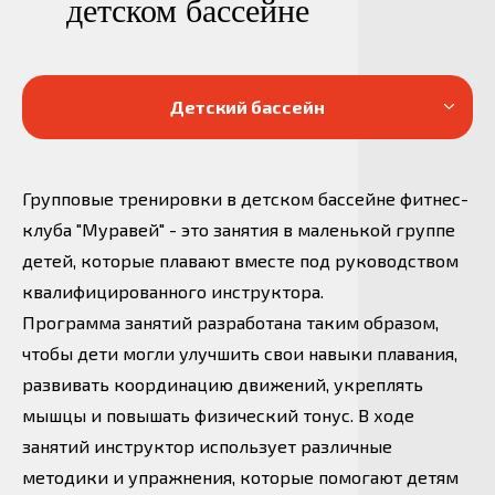
детском бассейне
+ 7 (4922) 77-33-11
Детский бассейн
Пробная тренировка
Групповые тренировки в детском бассейне фитнес-
клуба "Муравей" - это занятия в маленькой группе
Подписывайтесь на нас и будьте в курсе событий
клуба
детей, которые плавают вместе под руководством
квалифицированного инструктора.
Программа занятий разработана таким образом,
чтобы дети могли улучшить свои навыки плавания,
развивать координацию движений, укреплять
мышцы и повышать физический тонус. В ходе
занятий инструктор использует различные
методики и упражнения, которые помогают детям