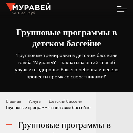
Услуги
Групповые программы в
детском бассейне
Услуги для детей
"Групповые тренировки в детском бассейне
Расписание
клуба "Муравей" - захватывающий способ
улучшить здоровье Вашего ребенка и весело
О клубе
провести время со сверстниками!"
Наша команда
Главная
Услуги
Детский бассейн
Клубные карты
Групповые программы в детском бассейне
Контакты
Групповые программы в