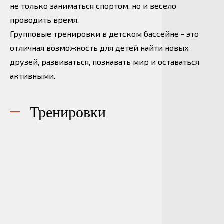
г. Владимир, ул. Дворянская, д. 27 а, корп. 17
не только заниматься спортом, но и весело
+ 7 (4922) 77-33-11
проводить время.
info@muravei33.ru
Групповые тренировки в детском бассейне - это
отличная возможность для детей найти новых
друзей, развиваться, познавать мир и оставаться
активными.
Тренировки